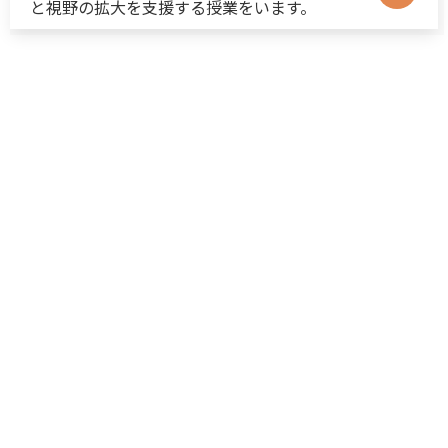
と視野の拡大を支援する授業をいます。
05
Suggestion
教育現場での提言
訪問授業で得た知見を元に、教育機関向け教
育に関する提言を行います。
Mentor